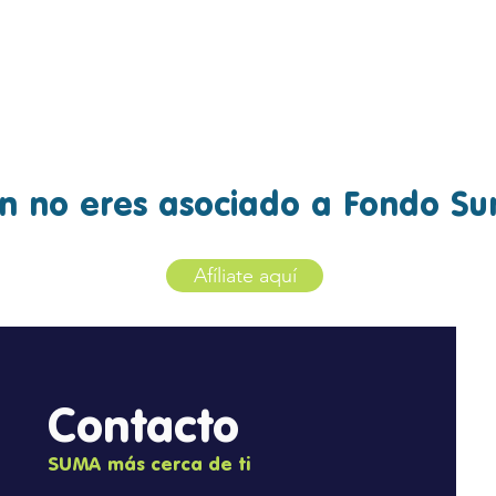
CONVENIO
s
Conoce más
n no eres asociado a Fondo S
Afíliate aquí
© 2023 Creado por CG Comunicaciones
Contacto
SUMA más cerca de ti