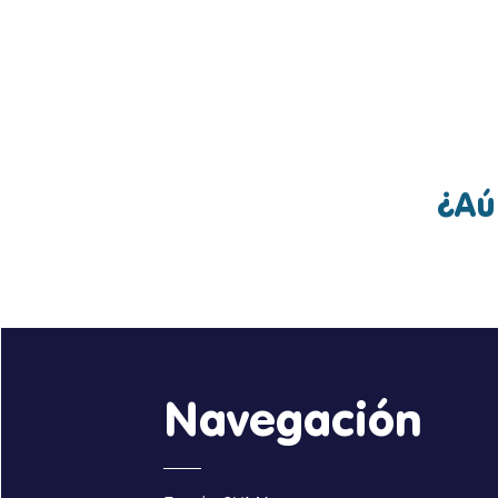
CONVENIO
Conoce má
¿Aú
Navegación