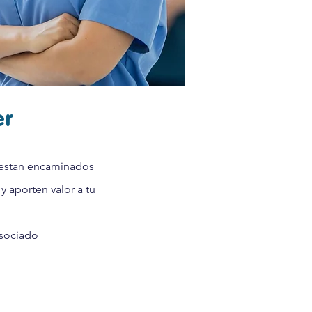
er
s estan encaminados
y aporten valor a tu
asociado