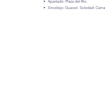
Apartadó: Plaza del Rio.
Sincelejo: Guacarí. Soledad: Carna
BOLETA
Entrada en Format