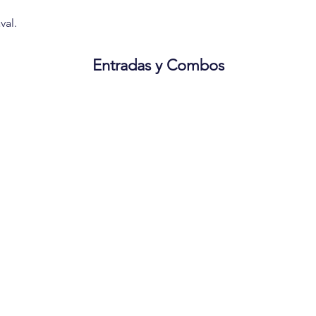
val.
Entradas y Combos
COMBO
COMBO
o 2D
1 Crispeta 170 Onz + 2 Gaseosa
1 Cri
22 Onz .
22 